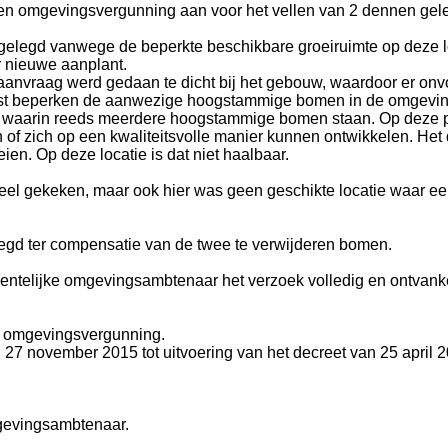
n omgevingsvergunning aan voor het vellen van 2 dennen gel
pgelegd vanwege de beperkte beschikbare groeiruimte op deze l
r nieuwe aanplant.
anvraag werd gedaan te dicht bij het gebouw, waardoor er onv
ast beperken de aanwezige hoogstammige bomen in de omgeving
ok waarin reeds meerdere hoogstammige bomen staan. Op deze p
of zich op een kwaliteitsvolle manier kunnen ontwikkelen. Het
en. Op deze locatie is dat niet haalbaar.
ceel gekeken, maar ook hier was geen geschikte locatie waar e
egd ter compensatie van de twee te verwijderen bomen.
telijke omgevingsambtenaar het verzoek volledig en ontvanke
de omgevingsvergunning.
27 november 2015 tot uitvoering van het decreet van 25 april 
gevingsambtenaar.