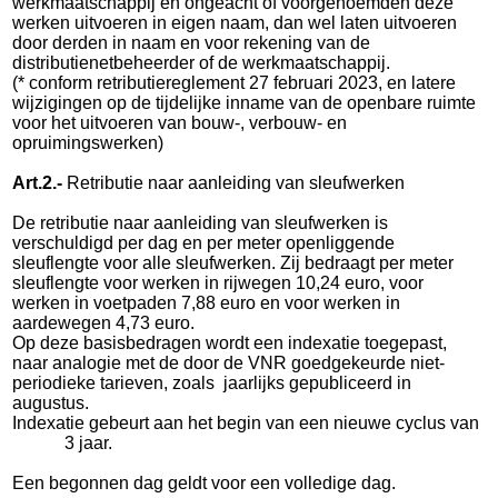
werkmaatschappij en ongeacht of voorgenoemden deze
werken uitvoeren in eigen naam, dan wel laten uitvoeren
door derden in naam en voor rekening van de
distributienetbeheerder of de werkmaatschappij.
(* conform retributiereglement 27 februari 2023, en latere
wijzigingen op de tijdelijke inname van de openbare ruimte
voor het uitvoeren van bouw-, verbouw- en
opruimingswerken)
Art.2.-
Retributie naar aanleiding van sleufwerken
De retributie naar aanleiding van sleufwerken is
verschuldigd per dag en per meter open
lig
gende
sleuflengte voor alle sleufwerken. Zij bedraagt per meter
sleuflengte voor werken in rijwegen 10,24 euro, voor
werken in voet
paden 7,88 euro en voor werken in
aardewegen 4,73 euro.
Op deze basisbedragen wordt een indexatie toegepast,
naar analogie met de door de VNR goedgekeurde niet-
periodieke tarieven, zoals
jaarlijks gepubliceerd in
augustus.
Indexatie gebeurt aan het begin van een nieuwe cyclus van
3 jaar.
Een begonnen dag geldt voor een volledige dag.