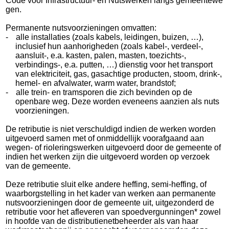
Code voor Infrastructuur- en Nutswerken langs gemeen
te
we
gen.
Permanente nutsvoorzieningen omvatten:
-
alle installaties (zoals kabels, leidingen, buizen, …),
inclusief hun aanhorigheden (zoals kabel-, ver
deel-,
aansluit-, e.a. kasten, palen, masten, toezichts-,
verbindings-, e.a. putten, …) dienstig voor het transport
van elektriciteit, gas, gasachtige producten, stoom, drink-,
hemel- en afvalwater, warm water, brandstof;
-
alle trein- en tramsporen die zich bevinden op de
openbare weg. Deze worden eveneens aanzien als nuts
voorzieningen.
De retributie is niet verschuldigd indien de werken worden
uitgevoerd samen met of onmiddellijk voor
af
gaand aan
wegen- of rioleringswerken uitgevoerd door de gemeente of
indien het werken zijn die uitgevoerd worden op verzoek
van de gemeente.
Deze retributie sluit elke andere heffing, semi-heffing, of
waarborgstelling in het kader van werken aan permanente
nutsvoorzieningen door de gemeente uit, uitgezonderd de
retributie voor het afleveren van spoedvergunningen* zowel
in hoofde van de distributienetbeheerder als van haar