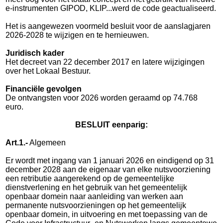
e-instrumenten GIPOD, KLIP...werd de code geactualiseerd.
Het is aangewezen voormeld besluit voor de aanslagjaren
2026-2028 te wijzigen en te hernieuwen.
Juridisch kader
Het decreet van 22 december 2017 en latere wijzigingen
over het Lokaal Bestuur.
Financiële gevolgen
De ontvangsten voor 2026 worden geraamd op 74.768
euro.
BESLUIT eenparig:
Art.1.-
Algemeen
Er wordt met ingang van 1 januari 2026 en eindigend op 31
december 2028 aan de eigenaar van elke nuts
voor
ziening
een retributie aan
ge
rekend op de gemeentelijke
dienstverlening en het gebruik van het ge
meen
telijk
openbaar domein naar aanleiding van werken aan
permanente nutsvoorzieningen op het gemeentelijk
openbaar domein, in uitvoering en met toepassing van de