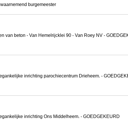
- waarnemend burgemeester
lieren van beton - Van Hemelrijcklei 90 - Van Roey NV - GOED
k toegankelijke inrichting parochiecentrum Drieheem. - GOEDG
k toegankelijke inrichting Ons Middelheem. - GOEDGEKEURD