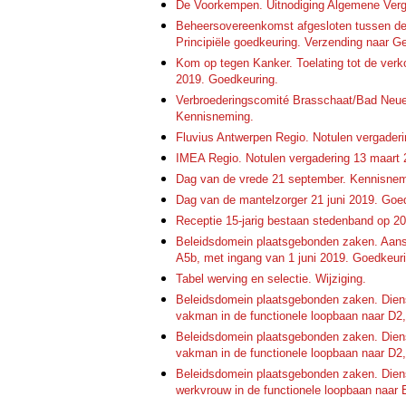
De Voorkempen. Uitnodiging Algemene Verg
Beheersovereenkomst afgesloten tussen d
Principiële goedkeuring. Verzending naar 
Kom op tegen Kanker. Toelating tot de verk
2019. Goedkeuring.
Verbroederingscomité Brasschaat/Bad Neuena
Kennisneming.
Fluvius Antwerpen Regio. Notulen vergaderi
IMEA Regio. Notulen vergadering 13 maart
Dag van de vrede 21 september. Kennisne
Dag van de mantelzorger 21 juni 2019. Goe
Receptie 15-jarig bestaan stedenband op 20
Beleidsdomein plaatsgebonden zaken. Aans
A5b, met ingang van 1 juni 2019. Goedkeur
Tabel werving en selectie. Wijziging.
Beleidsdomein plaatsgebonden zaken. Diens
vakman in de functionele loopbaan naar D2,
Beleidsdomein plaatsgebonden zaken. Diens
vakman in de functionele loopbaan naar D2,
Beleidsdomein plaatsgebonden zaken. Diens
werkvrouw in de functionele loopbaan naar 