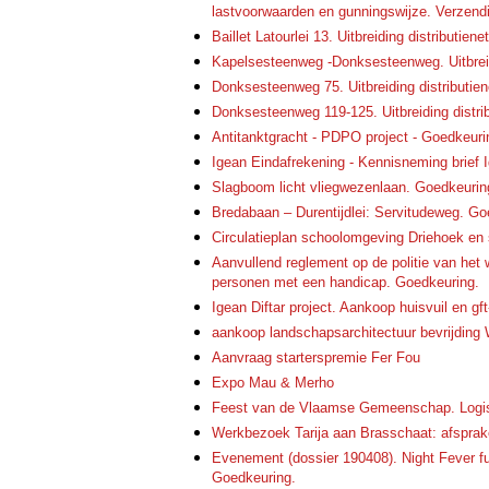
lastvoorwaarden en gunningswijze. Verzen
Baillet Latourlei 13. Uitbreiding distributie
Kapelsesteenweg -Donksesteenweg. Uitbreidi
Donksesteenweg 75. Uitbreiding distributie
Donksesteenweg 119-125. Uitbreiding distri
Antitanktgracht - PDPO project - Goedkeuri
Igean Eindafrekening - Kennisneming brief
Slagboom licht vliegwezenlaan. Goedkeuring
Bredabaan – Durentijdlei: Servitudeweg. Go
Circulatieplan schoolomgeving Driehoek en 
Aanvullend reglement op de politie van het
personen met een handicap. Goedkeuring.
Igean Diftar project. Aankoop huisvuil en gft
aankoop landschapsarchitectuur bevrijding
Aanvraag starterspremie Fer Fou
Expo Mau & Merho
Feest van de Vlaamse Gemeenschap. Logis
Werkbezoek Tarija aan Brasschaat: afspra
Evenement (dossier 190408). Night Fever fui
Goedkeuring.