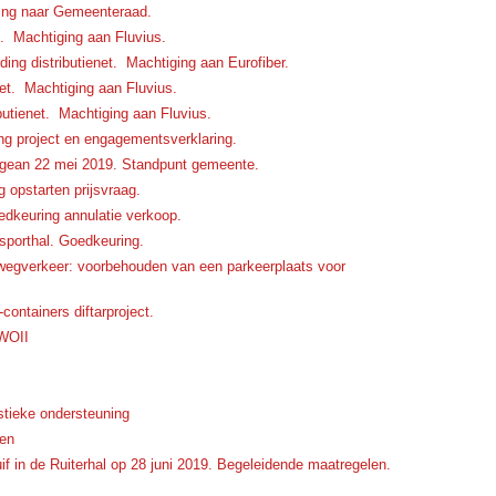
ding naar Gemeenteraad.
net. Machtiging aan Fluvius.
ng distributienet. Machtiging aan Eurofiber.
net. Machtiging aan Fluvius.
butienet. Machtiging aan Fluvius.
ng project en engagementsverklaring.
 Igean 22 mei 2019. Standpunt gemeente.
 opstarten prijsvraag.
edkeuring annulatie verkoop.
sporthal. Goedkeuring.
 wegverkeer: voorbehouden van een parkeerplaats voor
-containers diftarproject.
 WOII
tieke ondersteuning
ken
f in de Ruiterhal op 28 juni 2019. Begeleidende maatregelen.