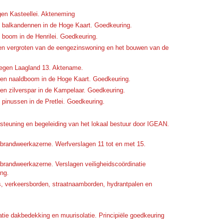
egen Kasteellei. Akteneming
 balkandennen in de Hoge Kaart. Goedkeuring.
 boom in de Henrilei. Goedkeuring.
n vergroten van de eengezinswoning en het bouwen van de
elegen Laagland 13. Aktename.
een naaldboom in de Hoge Kaart. Goedkeuring.
en zilverspar in de Kampelaar. Goedkeuring.
pinussen in de Pretlei. Goedkeuring.
euning en begeleiding van het lokaal bestuur door IGEAN.
 brandweerkazerne. Werfverslagen 11 tot en met 15.
brandweerkazerne. Verslagen veiligheidscoördinatie
ing.
es, verkeersborden, straatnaamborden, hydrantpalen en
e dakbedekking en muurisolatie. Principiële goedkeuring