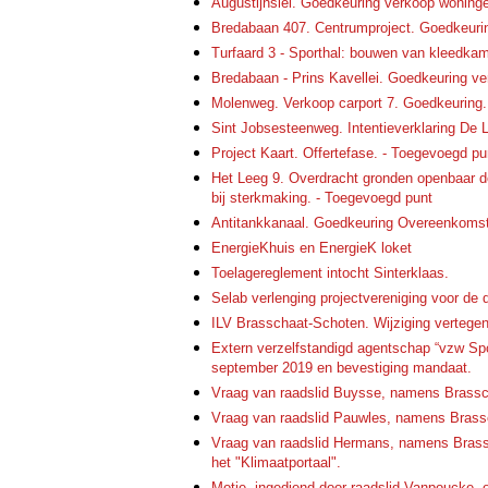
Augustijnslei. Goedkeuring verkoop woning
Bredabaan 407. Centrumproject. Goedkeur
Turfaard 3 - Sporthal: bouwen van kleedka
Bredabaan - Prins Kavellei. Goedkeuring ve
Molenweg. Verkoop carport 7. Goedkeuring.
Sint Jobsesteenweg. Intentieverklaring De 
Project Kaart. Offertefase. - Toegevoegd pu
Het Leeg 9. Overdracht gronden openbaar 
bij sterkmaking. - Toegevoegd punt
Antitankkanaal. Goedkeuring Overeenkomst 
EnergieKhuis en EnergieK loket
Toelagereglement intocht Sinterklaas.
Selab verlenging projectvereniging voor de 
ILV Brasschaat-Schoten. Wijziging vertege
Extern verzelfstandigd agentschap “vzw Sp
september 2019 en bevestiging mandaat.
Vraag van raadslid Buysse, namens Brassch
Vraag van raadslid Pauwles, namens Brass
Vraag van raadslid Hermans, namens Brassc
het "Klimaatportaal".
Motie, ingediend door raadslid Vanpoucke,