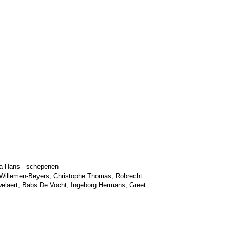
a Hans - schepenen
 Willemen-Beyers
,
Christophe Thomas
,
Robrecht
elaert
,
Babs De Vocht
,
Ingeborg Hermans
,
Greet