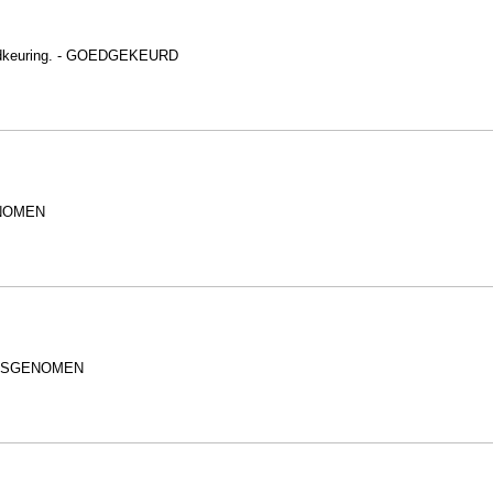
oedkeuring. - GOEDGEKEURD
GENOMEN
ENNISGENOMEN