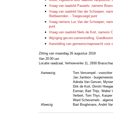
Vraag van raadslid Pauwels, namens Brassc
Vraag van raadslid Van der Schoepen, nam
Rietbeemden. - Toegevoegd punt
Vraag namens Luc Van der Schoepen, name
punt
Vraag van raadslid Niels de Kort, namens 
Wijziging gecoro-samenstelling. Goedkeurin
Aanstelling van gemeenschapswacht voor co
Zitting van maandag 26 augustus 2019
Van 20:00 uur
Locatie raadzaal, Verhoevenlei 11, 2930 Brasscha
Aanwezig:
Tom Versompel - voorzitter
Jan Jambon - burgemeeste
Adinda Van Gerven
,
Myria
Dirk de Kort
,
Dimitri Hoegae
Eeman
,
Bart Thijs
,
Walter 
Verbert
,
Tom Thys
,
Kasper
Ward Schevernels - algeme
Afwezig:
Bart Brughmans
,
André Va