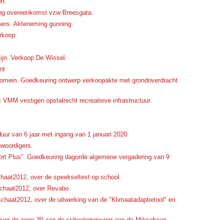
en.
ing overeenkomst vzw Breesgata.
mers. Akteneming gunning.
rkoop.
Lijn. Verkoop De Wissel.
nt
domein. Goedkeuring ontwerp verkoopakte met grondoverdracht
VMM vestigen opstalrecht recreatieve infrastructuur.
duur van 6 jaar met ingang van 1 januari 2020.
nwoordigers.
ort Plus”. Goedkeuring dagorde algemene vergadering van 9
aat2012, over de speekseltest op school.
chaat2012, over Revabo.
haat2012, over de uitwerking van de "Klimaatadaptietool" en
 over de zone 30 aan de schoolomgeving aan de Miksebaan.