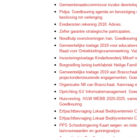
Gemeenteraadscommissie inzake deontologi
Pidpa. Goedkeuring agenda en bevestiging
beslissing tot verlenging.
Erediensten rekening 2018. Advies.
Zefier garantie strategische participaties.
Noodhulp overstromingen Iran. Goedkeuring
Gemeentelijke toelage 2019 voor educatieve
Raad voor Ontwikkelingssamenwerking. Vasts
Investeringstoelage Kinderboerderij Mikerf 
Borgstelling lening kerkfabriek Heilige Fami
Gemeentelijke toelage 2019 aan Brasschaat
projectondersteunende engagementen. Goe
Organisatie N8 van Brasschaat. Aanvraag e
Oprichting ILV Informatiemanagement. Goedk
Huisvesting. IVLW WEBB 2020-2025: samen
Goedkeuring.
Erfpachtbevraging Lokaal Bedrijventerrei
Erfpachtbevraging Lokaal Bedrijventerre
PPS Schoolomgeving Kaart wegen- en rioler
lastvoorwaarden en gunningswijze.