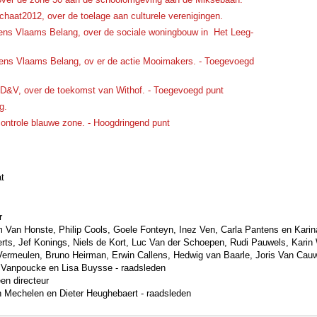
haat2012, over de toelage aan culturele verenigingen.
ens Vlaams Belang, over de sociale woningbouw in Het Leeg-
ns Vlaams Belang, ov er de actie Mooimakers. - Toegevoegd
CD&V, over de toekomst van Withof. - Toegevoegd punt
g.
ntrole blauwe zone. - Hoogdringend punt
at
r
m Van Honste
,
Philip Cools
,
Goele Fonteyn
,
Inez Ven
,
Carla Pantens
en
Karin
rts
,
Jef Konings
,
Niels de Kort
,
Luc Van der Schoepen
,
Rudi Pauwels
,
Karin
Vermeulen
,
Bruno Heirman
,
Erwin Callens
,
Hedwig van Baarle
,
Joris Van Cauw
 Vanpoucke
en
Lisa Buysse - raadsleden
en directeur
n Mechelen
en
Dieter Heughebaert - raadsleden