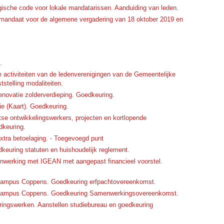
sche code voor lokale mandatarissen. Aanduiding van leden.
 mandaat voor de algemene vergadering van 18 oktober 2019 en
.
 activiteiten van de ledenverenigingen van de Gemeentelijke
telling modaliteiten.
renovatie zolderverdieping. Goedkeuring.
lie (Kaart). Goedkeuring.
se ontwikkelingswerkers, projecten en kortlopende
dkeuring.
xtra betoelaging. - Toegevoegd punt
euring statuten en huishoudelijk reglement.
werking met IGEAN met aangepast financieel voorstel.
n Campus Coppens. Goedkeuring erfpachtovereenkomst.
in Campus Coppens. Goedkeuring Samenwerkingsovereenkomst.
ingswerken. Aanstellen studiebureau en goedkeuring