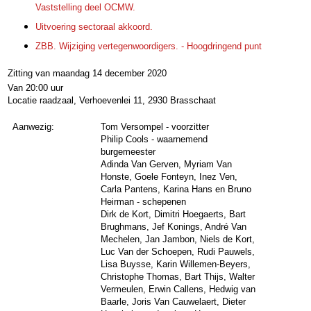
Vaststelling deel OCMW.
Uitvoering sectoraal akkoord.
ZBB. Wijziging vertegenwoordigers. - Hoogdringend punt
Zitting van maandag 14 december 2020
Van 20:00 uur
Locatie raadzaal, Verhoevenlei 11, 2930 Brasschaat
Aanwezig:
Tom Versompel - voorzitter
Philip Cools - waarnemend
burgemeester
Adinda Van Gerven
,
Myriam Van
Honste
,
Goele Fonteyn
,
Inez Ven
,
Carla Pantens
,
Karina Hans
en
Bruno
Heirman - schepenen
Dirk de Kort
,
Dimitri Hoegaerts
,
Bart
Brughmans
,
Jef Konings
,
André Van
Mechelen
,
Jan Jambon
,
Niels de Kort
,
Luc Van der Schoepen
,
Rudi Pauwels
,
Lisa Buysse
,
Karin Willemen-Beyers
,
Christophe Thomas
,
Bart Thijs
,
Walter
Vermeulen
,
Erwin Callens
,
Hedwig van
Baarle
,
Joris Van Cauwelaert
,
Dieter