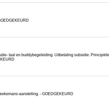
g. - GOEDGEKEURD
die- taal en buddybegeleiding. Uitbetaling subsidie. Principi
DGEKEURD
 Veekemans-aanstelling. - GOEDGEKEURD