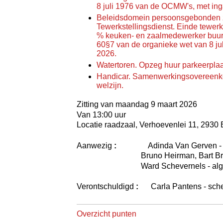
8 juli 1976 van de OCMW's, met in
Beleidsdomein persoonsgebonden z
Tewerkstellingsdienst. Einde tewerks
% keuken- en zaalmedewerker buurtr
60§7 van de organieke wet van 8 j
2026.
Watertoren. Opzeg huur parkeerpla
Handicar. Samenwerkingsovereenko
welzijn.
Zitting van maandag 9 maart 2026
Van 13:00 uur
Locatie raadzaal, Verhoevenlei 11, 2930
Aanwezig
:
Adinda Van Gerven 
Bruno Heirman, Bart B
Ward Schevernels - al
Verontschuldigd
:
Carla Pantens - sc
Overzicht punten