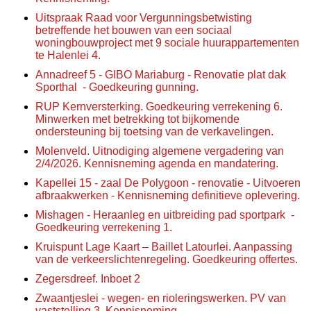
Uitspraak Raad voor Vergunningsbetwisting
betreffende het bouwen van een sociaal
woningbouwproject met 9 sociale huurappartementen
te Halenlei 4.
Annadreef 5 - GIBO Mariaburg - Renovatie plat dak
Sporthal
- Goedkeuring gunning.
RUP Kernversterking. Goedkeuring verrekening 6.
Minwerken met betrekking tot bijkomende
ondersteuning bij toetsing van de verkavelingen.
Molenveld. Uitnodiging algemene vergadering van
2/4/2026. Kennisneming agenda en mandatering.
Kapellei 15 - zaal De Polygoon - renovatie - Uitvoeren
afbraakwerken - Kennisneming definitieve oplevering.
Mishagen - Heraanleg en uitbreiding pad sportpark
-
Goedkeuring verrekening 1.
Kruispunt Lage Kaart – Baillet Latourlei. Aanpassing
van de verkeerslichtenregeling. Goedkeuring offertes.
Zegersdreef. Inboet 2
Zwaantjeslei - wegen- en rioleringswerken. PV van
vaststelling 3. Kennisneming.