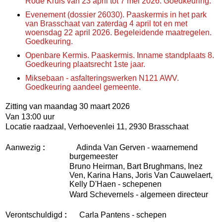
Rode Kruis van 23 april tot 7 mei 2026. Goedkeuring.
Evenement (dossier 26030). Paaskermis in het park
van Brasschaat van zaterdag 4 april tot en met
woensdag 22 april 2026. Begeleidende maatregelen.
Goedkeuring.
Openbare Kermis. Paaskermis. Inname standplaats 8.
Goedkeuring plaatsrecht 1ste jaar.
Miksebaan - asfalteringswerken N121 AWV.
Goedkeuring aandeel gemeente.
Zitting van maandag 30 maart 2026
Van 13:00 uur
Locatie raadzaal, Verhoevenlei 11, 2930 Brasschaat
Aanwezig
:
Adinda Van Gerven - waarnemend
burgemeester
Bruno Heirman, Bart Brughmans, Inez
Ven, Karina Hans, Joris Van Cauwelaert,
Kelly D'Haen - schepenen
Ward Schevernels - algemeen directeur
Verontschuldigd
:
Carla Pantens - schepen